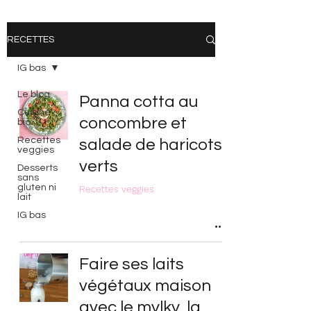
RECETTES
IG bas
Le blog
Panna cotta au
Cuisine
concombre et
bio
Recettes
salade de haricots
veggies
verts
Desserts
sans
gluten ni
Recettes veggies
lait
IG bas
Faire ses laits
végétaux maison
avec le mylky, la