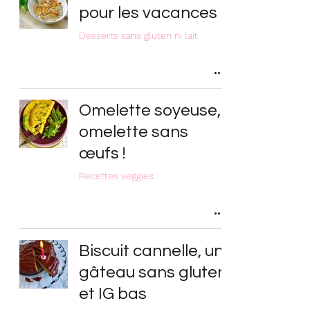
pour les vacances
Desserts sans gluten ni lait
Omelette soyeuse,
omelette sans
œufs !
Recettes veggies
Biscuit cannelle, un
gâteau sans gluten
et IG bas