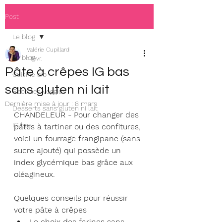
Post
Le blog
Valérie Cupillard
Le blog
1 févr.
Pâte à crêpes IG bas
Cuisine bio
sans gluten ni lait
Recettes veggies
Dernière mise à jour :
8 mars
Desserts sans gluten ni lait
CHANDELEUR - Pour changer des 
IG bas
pâtes à tartiner ou des confitures, 
voici un fourrage frangipane (sans 
sucre ajouté) qui possède un 
index glycémique bas grâce aux 
oléagineux.
Quelques conseils pour réussir 
votre pâte à crêpes
Le choix des farines sans 