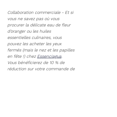
Collaboration commerciale - Et si 
vous ne savez pas où vous 
procurer la délicate eau de fleur 
d’oranger ou les huiles  
essentielles culinaires, vous 
pouvez les acheter les yeux 
fermés (mais le nez et les papilles 
en fête !) chez 
Essenciagua
.
Vous bénéficierez de 10 % de 
réduction sur votre commande de 
découverte avec mon code de 
parrainage " VALERIE10 
".
sans gluten
sans lait
sans lactose