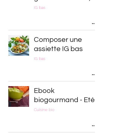
IG bas
Composer une
assiette IG bas
IG bas
Ebook
biogourmand - Eté
Cuisine bio