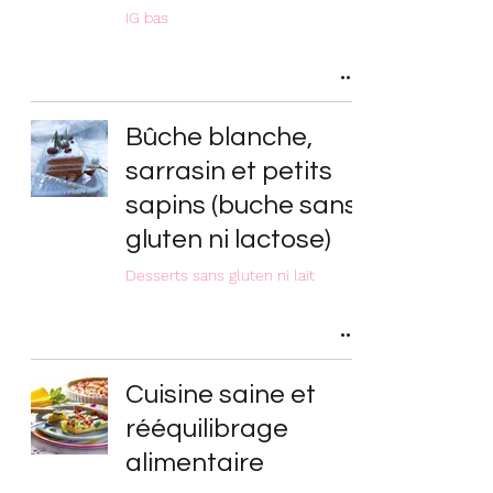
IG bas
Bûche blanche,
sarrasin et petits
sapins (buche sans
gluten ni lactose)
Desserts sans gluten ni lait
Cuisine saine et
rééquilibrage
alimentaire