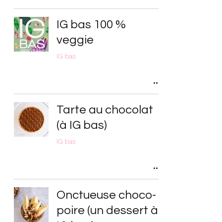
IG bas 100 %
veggie
IG bas
Tarte au chocolat
(à IG bas)
IG bas
Onctueuse choco-
poire (un dessert à