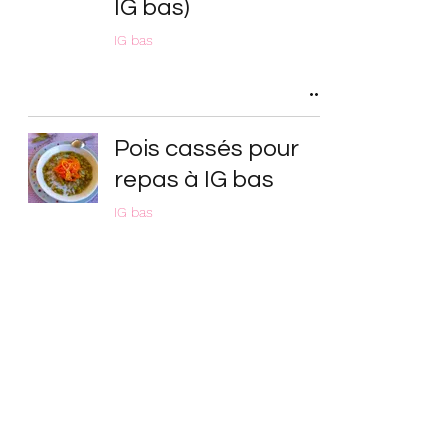
IG bas)
IG bas
Pois cassés pour
repas à IG bas
IG bas
Cuisson saine et
vapeur douce
Cuisine bio