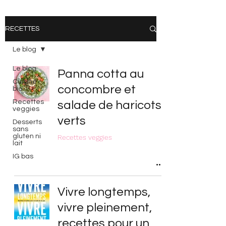
RECETTES
Le blog
Le blog
Panna cotta au
Cuisine
concombre et
bio
Recettes
salade de haricots
veggies
verts
Desserts
sans
gluten ni
Recettes veggies
lait
IG bas
Vivre longtemps,
vivre pleinement,
recettes pour un