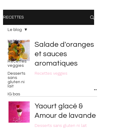
RECETTES
Le blog
Le blog
Salade d'oranges
Cuisine
et sauces
bio
Recettes
aromatiques
veggies
Recettes veggies
Desserts
sans
gluten ni
lait
IG bas
Yaourt glacé &
Amour de lavande
Desserts sans gluten ni lait