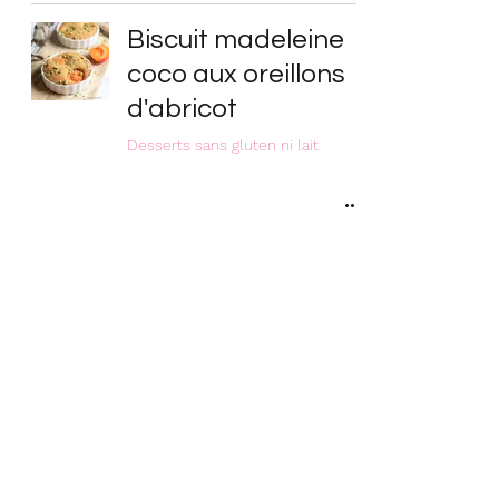
Biscuit madeleine
coco aux oreillons
d'abricot
Desserts sans gluten ni lait
Cake de légumes
jardinière (sans
gluten)
Recettes veggies
Huiles essentielles