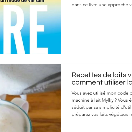
dans ce livre ​une approche v
à travers des recettes gourm
quotidien, et les éclairages
Poulain et d​'Hélène Lemaire 
Pas de régime miracle, pas d'
pour prendre soin de soi d
Recettes de laits 
comment utiliser l
Vous avez utilisé mon code 
machine à lait Mylky ? Vous 
séduit par sa simplicité d'util
préparez vos laits végétaux
blender puis en filtrant avec
Chufamix) comme je le faisai