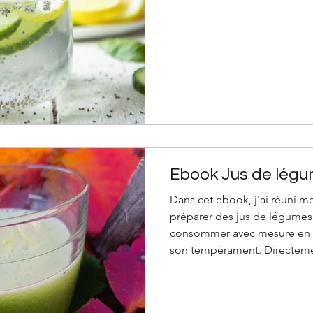
l’hydrolat de romarin (Rosmar
pour obtenir une version qu
Pour un effet fraîcheur, vou
hydrolat de menthe verte (Me
cette boisson r
Ebook Jus de légu
Dans cet ebook, j'ai réuni me
préparer des jus de légumes 
consommer avec mesure en f
son tempérament. Directeme
cuisine, il se présente en deux parties :
théorique Quels légumes cho
jus ? Centrifugeuse ou extra