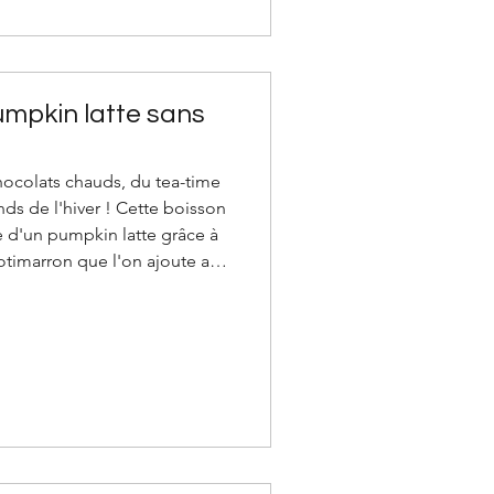
mpkin latte sans
chocolats chauds, du tea-time
nds de l'hiver ! Cette boisson
un pumpkin latte grâce à
timarron que l'on ajoute au
olat chaud. Je procède ainsi
e de potimarron tous les jours
ud selon vos habitudes : lait
vre, à l’avoine… avec du