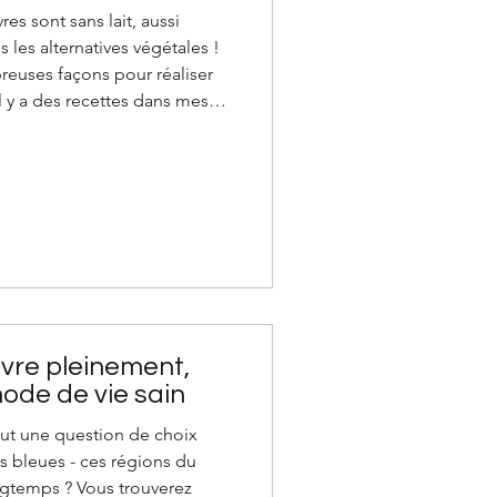
res sont sans lait, aussi
s les alternatives végétales !
reuses façons pour réaliser
ans mes
de purée d'oléagineux ou en
lender et en utilisant une
ous achètent aussi des
êtes, laits d'amande,
sette, d'ép
ivre pleinement,
ode de vie sain
t tout une question de choix
s bleues - ces régions du
ngtemps ? Vous trouverez