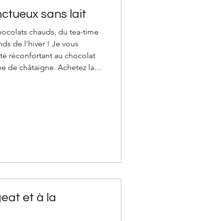
ctueux sans lait
chocolats chauds, du tea-time
nds de l'hiver ! Je vous
é réconfortant au chocolat
ée de châtaigne. Achetez la
vous la faites maison, pensez
r à la demande. Chocolat
e, parfum pain d'épices Pour 1
ou une autre boisson végétale
geat et à la