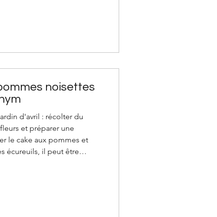
. Quand on prépare des laits
rouver des utilisations pour ne
ra).
 pommes noisettes
thym
din d'avril : récolter du
 fleurs et préparer une
er le cake aux pommes et
s écureuils, il peut être
 avez, j'utilise une farine
 aussi dans une version
petit épeautre, ma recette est
 gluten aux pommes et
reuils) 60 g de