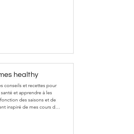
inus officinalis à verbénone)
i vous donnera du tonus !
s pouvez remplacer par un
ntha spicata ou viridis). Dans
mes healthy
s conseils et recettes pour
santé et apprendre à les
onction des saisons et de
nt inspiré de mes cours de
 La partie cours
isir ? Comment extraire les
cteur ? Comment préparer les