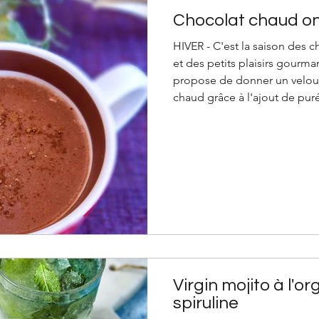
Chocolat chaud on
HIVER - C'est la saison des 
et des petits plaisirs gourma
propose de donner un velout
chaud grâce à l'ajout de pur
purée nature en bocal ou, si 
à en congeler pour l'utilise
chaud sans lait à la châtaign
mug 20 cl de lait d’amande 
(au chanvre, à l’avoine…) 1 c
Virgin mojito à l'or
spiruline