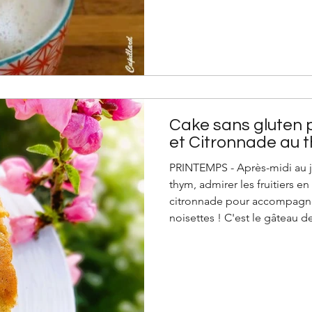
vous seront également utiles
végétaux maison, il reste à t
pas gaspiller la pulpe (ou oka
Cake sans gluten
et Citronnade au 
PRINTEMPS - Après-midi au jar
thym, admirer les fruitiers en
citronnade pour accompagn
noisettes ! C'est le gâteau de
adapté avec la farine que vous
sans gluten mais je l'ai testé
classique avec une farine de 
toute simple : Le cake sans
noisettes (ou gâteau des écu