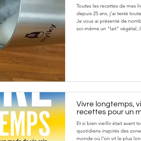
Toutes les recettes de mes liv
depuis 25 ans, j'ai testé toute
Je vous ai présenté de nomb
soi-même un "lait" végétal, il y a des recettes d
livres en prenant une base 
mixant des flocons dans un b
étamine. Beaucoup d'entre v
boissons végétales toutes pr
d'avoine, de chanvre, de noi
Vivre longtemps, v
recettes pour un m
​Et si bien vieillir était avan
quotidiens inspirés des zone
monde où l'on vit le plus lo