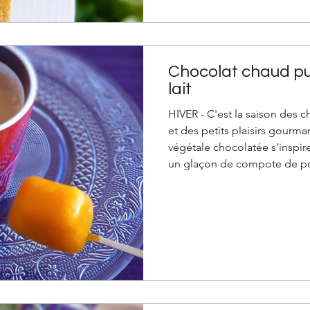
Chocolat chaud pu
lait
HIVER - C'est la saison des 
et des petits plaisirs gourma
végétale chocolatée s'inspire d'
un glaçon de compote de po
dernier moment dans le choc
car on ne fait pas de la puré
! Préparez votre chocolat cha
d’amande ou boisson au chan
chocolat fondu ou du ca