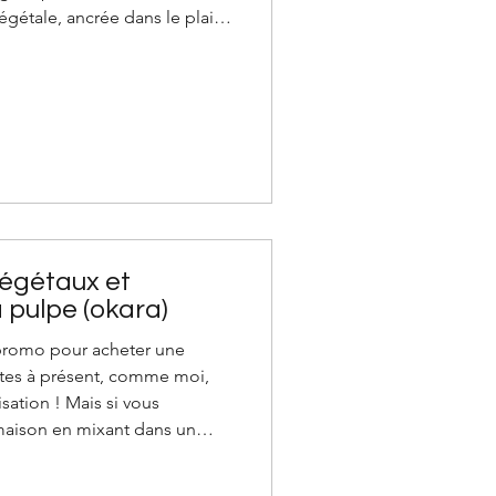
égétale, ancrée dans le plaisir
andes, des rituels du
 d​u démographe Michel
diététicienne-nutritionniste.
injonction : juste les clés
urablemen
végétaux et
a pulpe (okara)
promo pour acheter une
êtes à présent, comme moi,
isation ! Mais si vous
 maison en mixant dans un
 une étamine (ou filtre de type
s auparavant, ces recettes