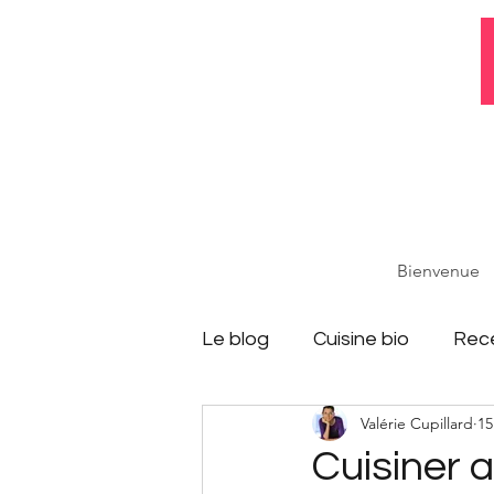
Bienvenue
Le blog
Cuisine bio
Rece
Valérie Cupillard
15
Cuisiner 