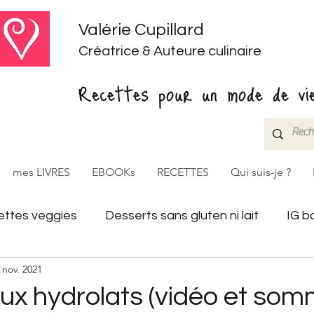
Valérie Cupillard
Créatrice & Auteure culinaire
Recettes pour un mode de vie
mes LIVRES
EBOOKs
RECETTES
Qui suis-je ?
ttes veggies
Desserts sans gluten ni lait
IG b
 nov. 2021
aux hydrolats (vidéo et som