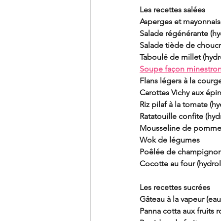
Les recettes salées
Asperges et mayonnaise 
Salade régénérante (hy
Salade tiède de choucro
Taboulé de millet (hydr
Soupe façon minestrone
Flans légers à la courg
Carottes Vichy aux épin
Riz pilaf à la tomate (h
Ratatouille confite (hyd
Mousseline de pommes d
Wok de légumes 
Poêlée de champignons 
Cocotte au four (hydrol
Les recettes sucrées
Gâteau à la vapeur (eau
Panna cotta aux fruits