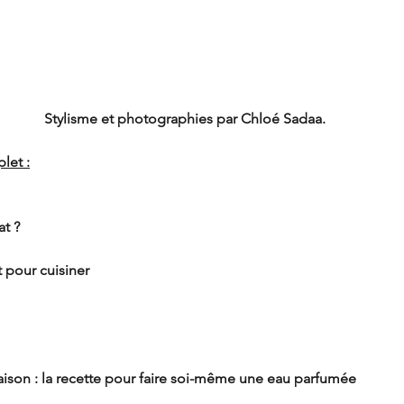
Stylisme et photographies 
par Chloé Sadaa.
let :
at ?
t pour cuisiner
ison : la recette pour faire soi-même une eau parfumée