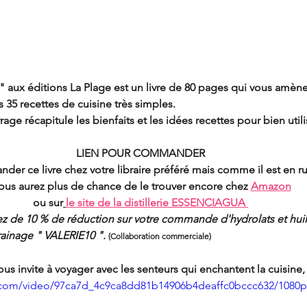
" aux éditions La Plage est un livre de 80 pages qui vous amène
s 35 recettes de cuisine très simples.
age récapitule les bienfaits et les idées recettes pour bien utili
LIEN POUR COMMANDER
r ce livre chez votre libraire préféré mais comme il est en ru
vous aurez plus de chance de le trouver encore 
chez 
Amazon
ou sur
le site de la distillerie ESSENCIAGUA 
ez de 10 % de réduction sur votre commande d'hydrolats et huile
ainage " VALERIE10 ". 
(Collaboration commerciale)
vous invite à voyager avec les senteurs qui enchantent la cuisine,
ic.com/video/97ca7d_4c9ca8dd81b14906b4deaffc0bccc632/1080