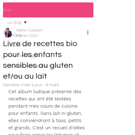
Post
Le blog
Valérie Cupillard
Le blog
6 mars 2024
Livre de recettes bio
Cuisine bio
pour les enfants
Recettes veggies
sensibles au gluten
Desserts sans gluten ni lait
et/ou au lait
IG bas
Dernière mise à jour :
9 mars
Cet album ludique présente des 
recettes qui ont été testées 
pendant mes cours de cuisine 
pour enfants. Sans lait ni gluten, 
elles conviendront à tous, petits 
et grands. C'est un recueil d'idées 
pour faire aimer les légumes et 