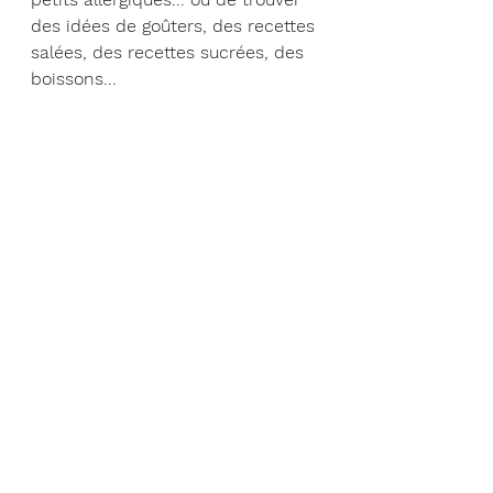
des idées de goûters, des recettes 
salées, des recettes sucrées, des 
boissons...
La préface de ce livre de recettes 
bio pour enfants sensibles au 
gluten et au lait a été rédigée par 
Béatrice Devloo (professeur en 