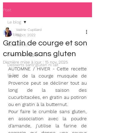
Post
Le blog
Valérie Cupillard
Le blog
15 oct. 2022
Gratin de courge et son
Cuisine bio
crumble sans gluten
Recettes veggies
Dernière mise à jour :
15 nov. 2025
Desserts sans gluten ni lait
AUTOMNE / HIVER - Cette recette 
IG bas
avec de la courge musquée de 
Provence peut se décliner tout au 
long de la saison des 
cucurbitacées, en gratin au potiron 
ou en gratin à la butternut.
Pour faire le crumble sans gluten, 
en association avec la poudre 
d’amande, j'utilise la farine de 
sarrasin qui donne une saveur 