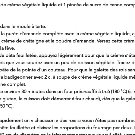
pe de crème végétale liquide et 1 pincée de sucre de canne comp
dans le moule à tarte.
la purée d’amande complète avec la crème végétale liquide, ajo
la crème de châtaigne et la poudre d’amande. Versez cette crèm
la fève.
e pâte feuilletée, appuyez légèrement pour que la crème s’éta
rds que vous soudez avec un peu de boisson végétale. Tracez de
âte de la pointe d’un couteau. Pour que la galette des rois san
la badigeonner avec 2 c. à soupe de crème végétale liquide m
nne complet.
te environ 30 minutes dans un four préchauffé à th.6 (180 °C) (si 
s gluten, la cuisson doit démarrer à four chaud), dès que la gale
50 °C).
 rapidement un « chausson » des rois si vous n'êtes pas nombreu
pâte feuilletée et divisez les proportions du fourrage par deux. 
30 cm de diamètre en la faisant remonter sur un seul côté, versez