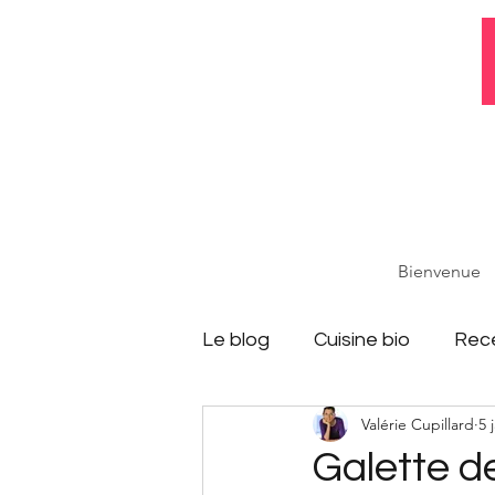
Bienvenue
Le blog
Cuisine bio
Rece
Valérie Cupillard
5 
Galette d