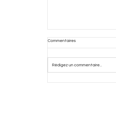
Commentaires
Rédigez un commentaire...
Codes promo pour cuisiner
bio et bonnes adresses