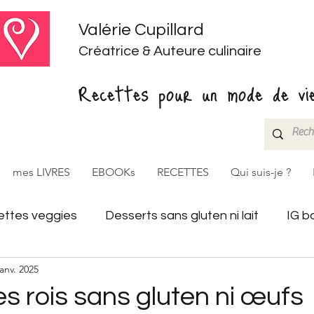
Valérie Cupillard
Créatrice & Auteure culinaire
Recettes pour un mode de vie
mes LIVRES
EBOOKs
RECETTES
Qui suis-je ?
ttes veggies
Desserts sans gluten ni lait
IG b
janv. 2025
es rois sans gluten ni œufs