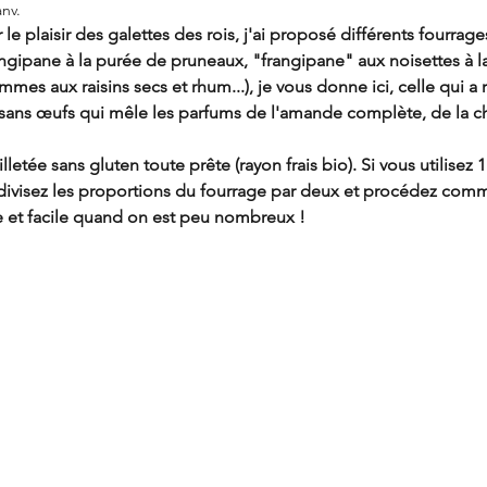
anv.
le plaisir des galettes des rois, j'ai proposé différents fourrage
rangipane à la purée de pruneaux, "frangipane" aux noisettes à la
s aux raisins secs et rhum...), je vous donne ici, celle qui a 
sans œufs qui mêle les parfums de l'amande complète, de la ch
illetée sans gluten toute prête (rayon frais bio). Si vous utilisez 
), divisez les proportions du fourrage par deux et procédez com
de et facile quand on est peu nombreux !