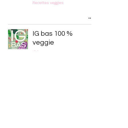
Recettes veggies
IG bas 100 %
veggie
IG bas
Salade d'endive,
pomme et avocat
bio
Recettes veggies