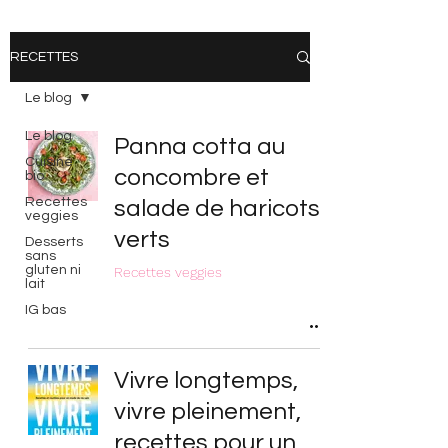
RECETTES
Le blog
Le blog
Panna cotta au
Cuisine
concombre et
bio
Recettes
salade de haricots
veggies
verts
Desserts
sans
gluten ni
Recettes veggies
lait
IG bas
Vivre longtemps,
vivre pleinement,
recettes pour un