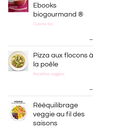
Ebooks
biogourmand ®
Cuisine bio
Pizza aux flocons à
la poêle
Recettes veggies
Rééquilibrage
veggie au fil des
saisons